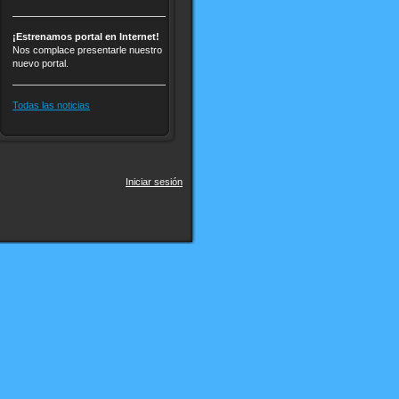
¡Estrenamos portal en Internet!
Nos complace presentarle nuestro
nuevo portal.
Todas las noticias
Iniciar sesión