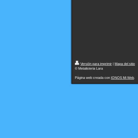
Versión para imprimir
|
Mapa del sitio
© Metalisteria Lara
Página web creada con
IONOS Mi Web
.