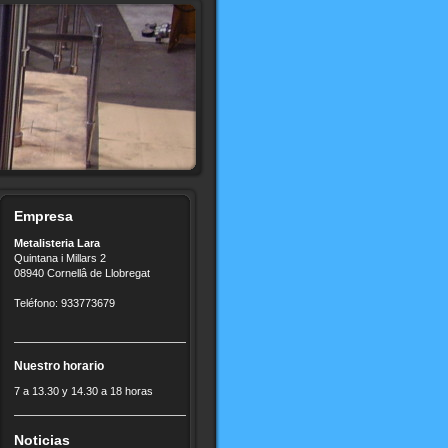
Empresa
Metalisteria Lara
Quintana i Millars 2
08940 Cornellâ de Llobregat
Teléfono: 933773679
Nuestro horario
7 a 13.30 y 14.30 a 18 horas
Noticias